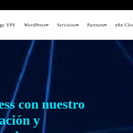
rgy VPS
WordPress
Servicios
Partners
n8n Clo
ss con nuestro
zación y