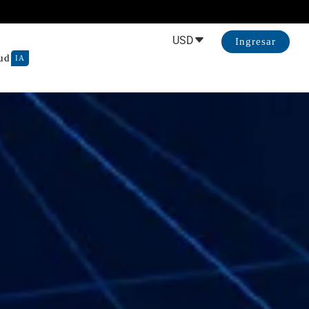
USD
Ingresar
ud
IA