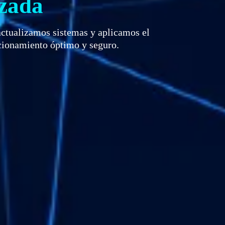
nzada
ctualizamos sistemas y aplicamos el
ncionamiento óptimo y seguro.