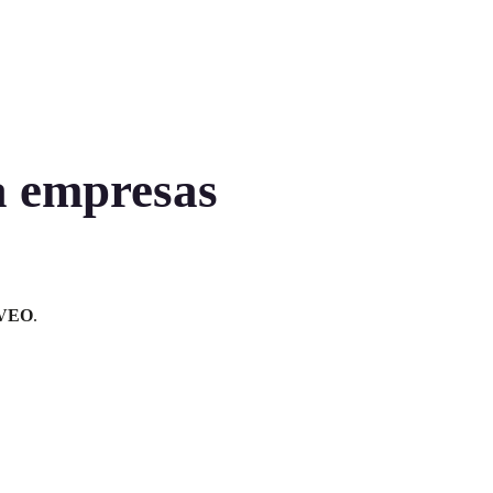
a empresas
VEO
.